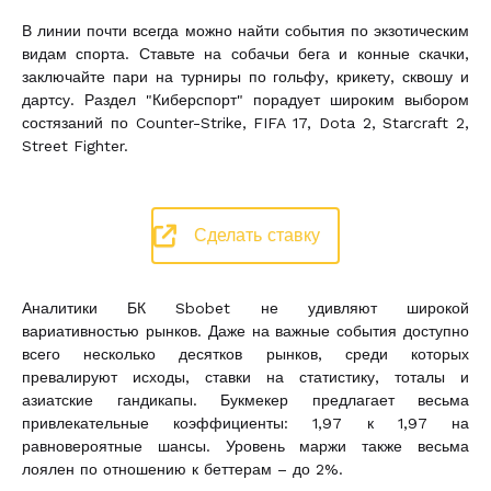
В линии почти всегда можно найти события по экзотическим
видам спорта. Ставьте на собачьи бега и конные скачки,
заключайте пари на турниры по гольфу, крикету, сквошу и
дартсу. Раздел "Киберспорт" порадует широким выбором
состязаний по Counter-Strike, FIFA 17, Dota 2, Starcraft 2,
Street Fighter.
Сделать ставку
Аналитики БК Sbobet не удивляют широкой
вариативностью рынков. Даже на важные события доступно
всего несколько десятков рынков, среди которых
превалируют исходы, ставки на статистику, тоталы и
азиатские гандикапы. Букмекер предлагает весьма
привлекательные коэффициенты: 1,97 к 1,97 на
равновероятные шансы. Уровень маржи также весьма
лоялен по отношению к беттерам – до 2%.