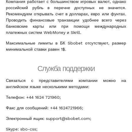
Компания работает с большинством игровых валют, однако
российский рубль в перечне доступных не значится.
Рекомендуем открывать счет в долларах, евро или фунтах.
Проводить финансовые транзакции удобнее всего через
банковские карты или при помощи международных
платежных систем WebMoney и Skrill.
Максимальные лимиты в БК Sbobet отсутствуют, размер
минимальной ставки равен 1$.
Служба поддержки
Связаться с представителями компании можно на
английском языке несколькими методами:
Телефон: +44 1624 721960;
Факс для сообщений: +44 1624721966;
Электронный ящик: support@sbobet.com;
Skype: sbo-css;