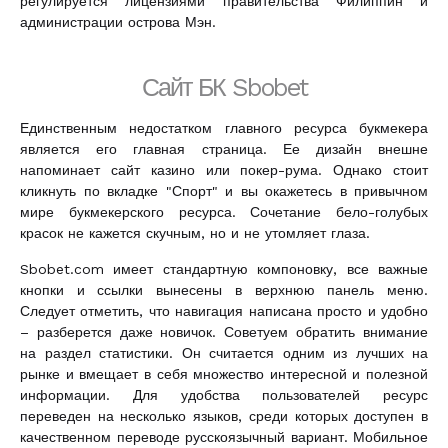
регулируется лицензиями правительства Филиппин и
администрации острова Мэн.
Сайт БК Sbobet
Единственным недостатком главного ресурса букмекера
является его главная страница. Ее дизайн внешне
напоминает сайт казино или покер-рума. Однако стоит
кликнуть по вкладке "Спорт" и вы окажетесь в привычном
мире букмекерского ресурса. Сочетание бело-голубых
красок не кажется скучным, но и не утомляет глаза.
Sbobet.com имеет стандартную компоновку, все важные
кнопки и ссылки вынесены в верхнюю панель меню.
Следует отметить, что навигация написана просто и удобно
– разберется даже новичок. Советуем обратить внимание
на раздел статистики. Он считается одним из лучших на
рынке и вмещает в себя множество интересной и полезной
информации. Для удобства пользователей ресурс
переведен на несколько языков, среди которых доступен в
качественном переводе русскоязычный вариант. Мобильное