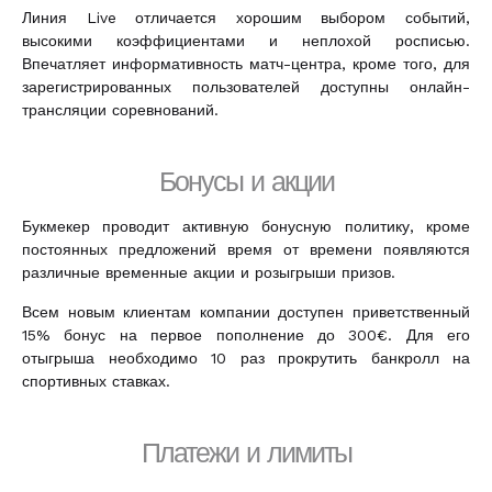
Линия Live отличается хорошим выбором событий,
высокими коэффициентами и неплохой росписью.
Впечатляет информативность матч-центра, кроме того, для
зарегистрированных пользователей доступны онлайн-
трансляции соревнований.
Бонусы и акции
Букмекер проводит активную бонусную политику, кроме
постоянных предложений время от времени появляются
различные временные акции и розыгрыши призов.
Всем новым клиентам компании доступен приветственный
15% бонус на первое пополнение до 300€. Для его
отыгрыша необходимо 10 раз прокрутить банкролл на
спортивных ставках.
Платежи и лимиты