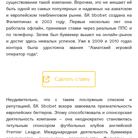
существовании такой компании. Впрочем, это не мешает ей
быть одной из самых популярных и надежных на азиатском
и европейском гемблинговом рынке. БК Sbobet создана на
Филиппинах в 2003 году. Первые несколько лет она
работала офлайн, принимая ставки через реальные ППС и
по телефону. Затем был букмекер вышел на онлайн-рынок
и достиг здесь немалых успехов. Уже в 2009 и 2010 годах
контора была удостоена звания "Азиатский игровой
оператор года".
Сделать ставку
Неудивительно, что с таким послужным списком и
репутацией, БК Sbobet вскоре завоевала признательность
европейских беттеров. Этому способствовала и спонсорская
деятельность компании – она неоднократно становилась
титульным спонсором футбольных клубов английской
Premier League. Международная деятельность букмекера