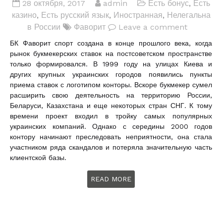
28 октября, 2017
admin
Есть бонус
,
Есть
казино
,
Есть русский язык
,
Иностранная
,
Нелегальна
в России
Фаворит
Leave a comment
БК Фаворит спорт создана в конце прошлого века, когда
рынок букмекерских ставок на постсоветском пространстве
только формировался. В 1999 году на улицах Киева и
других крупных украинских городов появились пункты
приема ставок с логотипом конторы. Вскоре букмекер сумел
расширить свою деятельность на территорию России,
Беларуси, Казахстана и еще некоторых стран СНГ. К тому
времени проект входил в тройку самых популярных
украинских компаний. Однако с середины 2000 годов
контору начинают преследовать неприятности, она стала
участником ряда скандалов и потеряла значительную часть
клиентской базы.
READ MORE