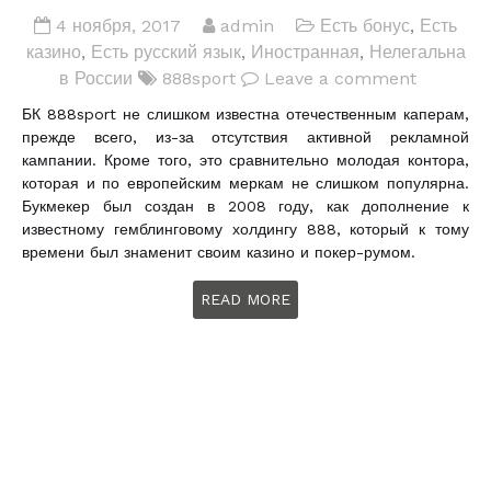
4 ноября, 2017
admin
Есть бонус
,
Есть
казино
,
Есть русский язык
,
Иностранная
,
Нелегальна
в России
888sport
Leave a comment
БК 888sport не слишком известна отечественным каперам,
прежде всего, из-за отсутствия активной рекламной
кампании. Кроме того, это сравнительно молодая контора,
которая и по европейским меркам не слишком популярна.
Букмекер был создан в 2008 году, как дополнение к
известному гемблинговому холдингу 888, который к тому
времени был знаменит своим казино и покер-румом.
READ MORE