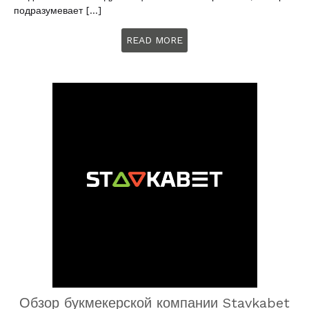
подразумевает […]
READ MORE
Обзор букмекерской компании Stavkabet