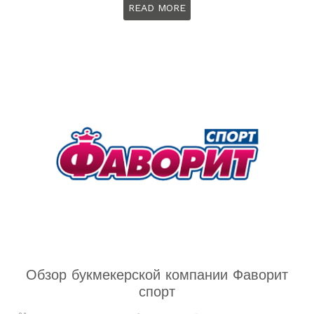
READ MORE
Обзор букмекерской компании Фаворит
спорт