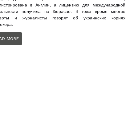
егистрирована в Англии, а лицензию для международной
тельности получила на Кюрасао. В тоже время многие
перты и журналисты говорят об украинских корнях
екера.
AD MORE