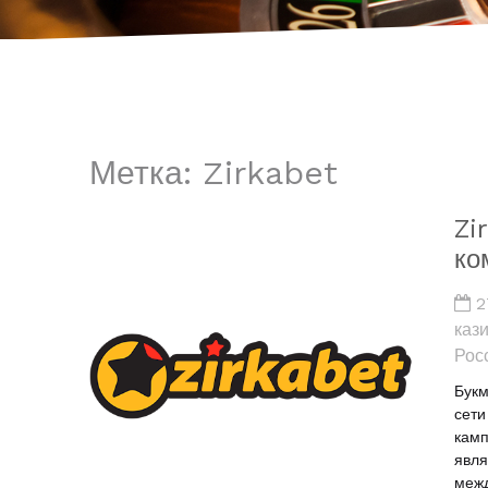
Метка:
Zirkabet
Zi
ко
2
каз
Рос
Букм
сет
кам
явля
меж