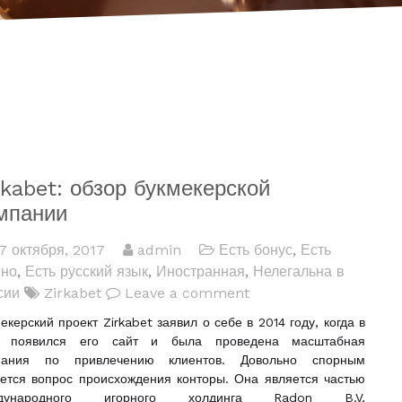
rkabet: обзор букмекерской
мпании
7 октября, 2017
admin
Есть бонус
,
Есть
ино
,
Есть русский язык
,
Иностранная
,
Нелегальна в
сии
Zirkabet
Leave a comment
екерский проект Zirkabet заявил о себе в 2014 году, когда в
и появился его сайт и была проведена масштабная
пания по привлечению клиентов. Довольно спорным
ется вопрос происхождения конторы. Она является частью
дународного игорного холдинга Radon B.V,