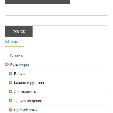
Найти:
Меню
Главная
Букмекеры
Бонус
Казино и рулетка
Легальность
Происхождение
Русский язык