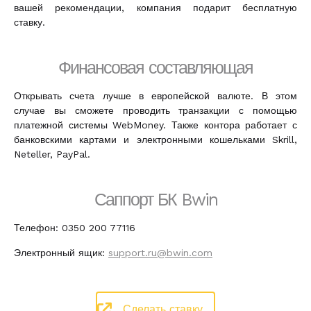
вашей рекомендации, компания подарит бесплатную
ставку.
Финансовая составляющая
Открывать счета лучше в европейской валюте. В этом
случае вы сможете проводить транзакции с помощью
платежной системы WebMoney. Также контора работает с
банковскими картами и электронными кошельками Skrill,
Neteller, PayPal.
Саппорт БК Bwin
Телефон: 0350 200 77116
Электронный ящик:
support.ru@bwin.com
Сделать ставку