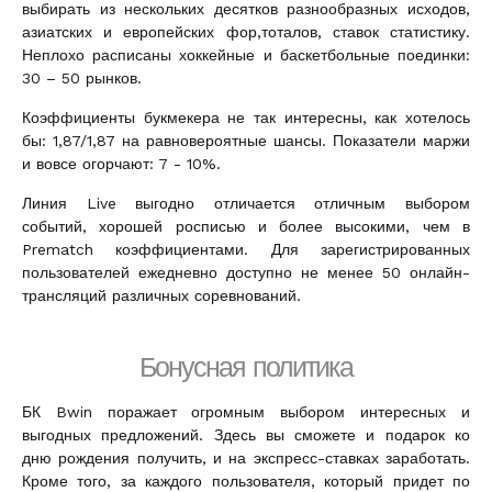
выбирать из нескольких десятков разнообразных исходов,
азиатских и европейских фор,тоталов, ставок статистику.
Неплохо расписаны хоккейные и баскетбольные поединки:
30 – 50 рынков.
Коэффициенты букмекера не так интересны, как хотелось
бы: 1,87/1,87 на равновероятные шансы. Показатели маржи
и вовсе огорчают: 7 - 10%.
Линия Live выгодно отличается отличным выбором
событий, хорошей росписью и более высокими, чем в
Prematch коэффициентами. Для зарегистрированных
пользователей ежедневно доступно не менее 50 онлайн-
трансляций различных соревнований.
Бонусная политика
БК Bwin поражает огромным выбором интересных и
выгодных предложений. Здесь вы сможете и подарок ко
дню рождения получить, и на экспресс-ставках заработать.
Кроме того, за каждого пользователя, который придет по