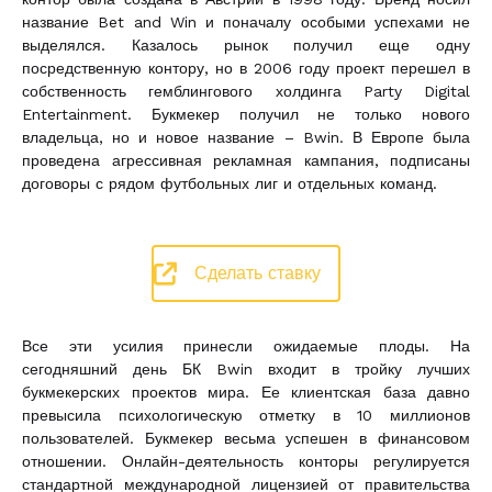
название Bet and Win и поначалу особыми успехами не
выделялся. Казалось рынок получил еще одну
посредственную контору, но в 2006 году проект перешел в
собственность гемблингового холдинга Party Digital
Entertainment. Букмекер получил не только нового
владельца, но и новое название – Bwin. В Европе была
проведена агрессивная рекламная кампания, подписаны
договоры с рядом футбольных лиг и отдельных команд.
Сделать ставку
Все эти усилия принесли ожидаемые плоды. На
сегодняшний день БК Bwin входит в тройку лучших
букмекерских проектов мира. Ее клиентская база давно
превысила психологическую отметку в 10 миллионов
пользователей. Букмекер весьма успешен в финансовом
отношении. Онлайн-деятельность конторы регулируется
стандартной международной лицензией от правительства