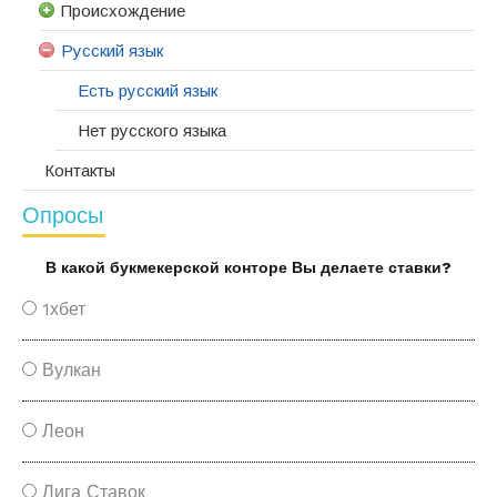
Происхождение
Русский язык
Есть русский язык
Нет русского языка
Контакты
Опросы
В какой букмекерской конторе Вы делаете ставки?
1хбет
Вулкан
Леон
Лига Ставок