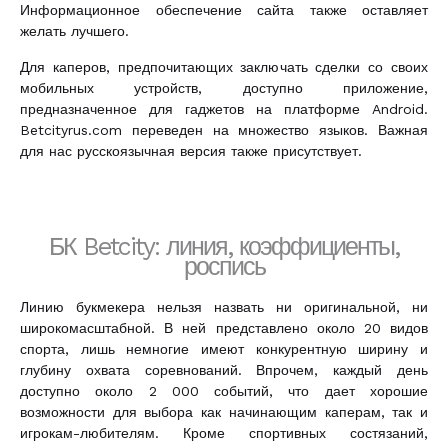
Информационное обеспечение сайта также оставляет
желать лучшего.
Для каперов, предпочитающих заключать сделки со своих
мобильных устройств, доступно приложение,
предназначенное для гаджетов на платформе Android.
Betcityrus.com переведен на множество языков. Важная
для нас русскоязычная версия также присутствует.
БК Betcity: линия, коэффициенты,
роспись
Линию букмекера нельзя назвать ни оригинальной, ни
широкомасштабной. В ней представлено около 20 видов
спорта, лишь немногие имеют конкурентную ширину и
глубину охвата соревнований. Впрочем, каждый день
доступно около 2 000 событий, что дает хорошие
возможности для выбора как начинающим каперам, так и
игрокам-любителям. Кроме спортивных состязаний,