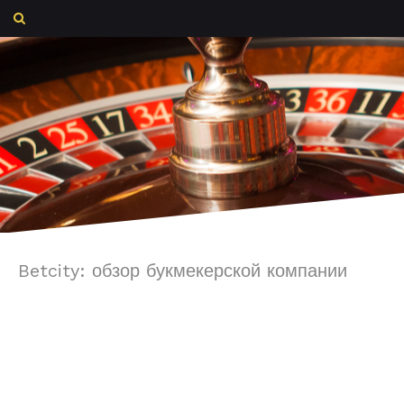
Skip
to
content
Betcity: обзор букмекерской компании