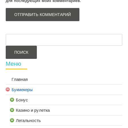
для последующих моих комментариев.
Найти:
Меню
Главная
Букмекеры
Бонус
Казино и рулетка
Легальность