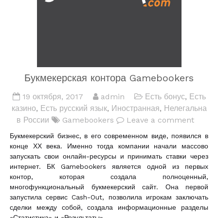
Букмекерская контора Gamebookers
19 октября, 2017
admin
Есть бонус
,
Есть
казино
,
Есть русский язык
,
Иностранная
,
Нелегальна
в России
Gamebookers
Leave a comment
Букмекерский бизнес, в его современном виде, появился в
конце ХХ века. Именно тогда компании начали массово
запускать свои онлайн-ресурсы и принимать ставки через
интернет. БК Gamebookers является одной из первых
контор, которая создала полноценный,
многофункциональный букмекерский сайт. Она первой
запустила сервис Cash-Out, позволила игрокам заключать
сделки между собой, создала информационные разделы
«Статистика» и «Результаты».