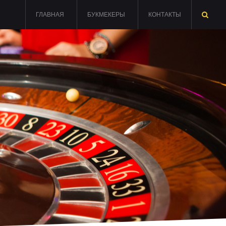
ГЛАВНАЯ
БУКМЕКЕРЫ
КОНТАКТЫ