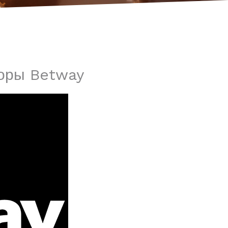
торы Betway