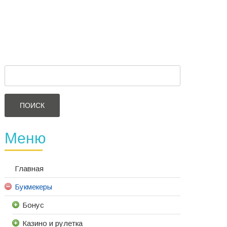
Найти:
Меню
Главная
Букмекеры
Бонус
Казино и рулетка