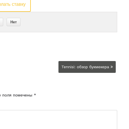
лать ставку
Нет
Tennisi: обзор букмекера
е поля помечены
*