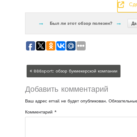
Сде
Был ли этот обзор полезен?
Да
Навигация
888sport: обзор букмекерской компании
по
Добавить комментарий
записям
Ваш адрес email не будет опубликован.
Обязательны
Комментарий
*