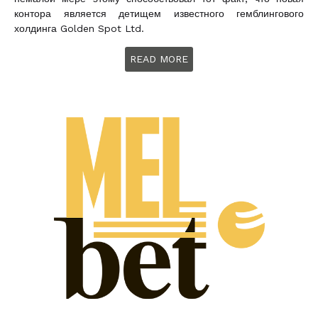
контора является детищем известного гемблингового
холдинга Golden Spot Ltd.
READ MORE