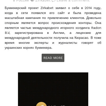
в России
Zirkabet
Leave a comment
Букмекерский проект Zirkabet заявил о себе в 2014 году,
когда в сети появился его сайт и была проведена
масштабная кампания по привлечению клиентов. Довольно
спорным является вопрос происхождения конторы. Она
является частью международного игорного холдинга Radon
B.V, зарегистрирована в Англии, а лицензию для
международной деятельности получила на Кюрасао. В тоже
время многие эксперты и журналисты говорят об
украинских корнях букмекера.
READ MORE