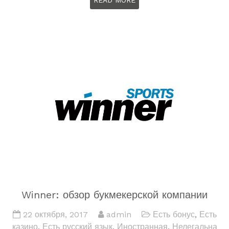
READ MORE
Winner: обзор букмекерской компании
22 октября, 2017
admin
Есть бонус
,
Есть
казино
,
Есть русский язык
,
Иностранная
,
Нелегальна