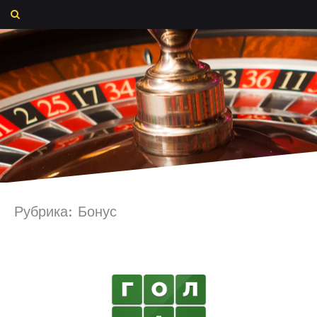
Skip
to
content
Рубрика:
Бонус